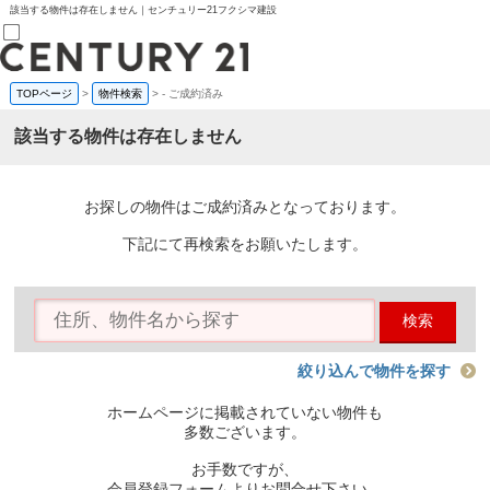
該当する物件は存在しません｜センチュリー21フクシマ建設
TOPページ
>
物件検索
>
-
ご成約済み
売買部
0120-800-844
該当する物件は存在しません
賃貸部
03-6912-3505
購入
会員メニュー
お探しの物件はご成約済みとなっております。
新規会員登録
ログイン
下記にて再検索をお願いたします。
お気に入り物件一覧
物件閲覧履歴
物件を探す
検索
購入TOP
条件から探す
学区から探す
絞り込んで物件を探す
町名から探す
マップで探す
ホームページに掲載されていない物件も
住宅ローン控除シミュレータ
多数ございます。
新築戸建て
中古戸建て
お手数ですが、
マンション
会員登録フォームよりお問合せ下さい。