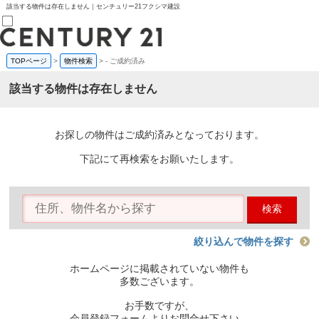
該当する物件は存在しません｜センチュリー21フクシマ建設
TOPページ
>
物件検索
>
-
ご成約済み
売買部
0120-800-844
該当する物件は存在しません
賃貸部
03-6912-3505
購入
会員メニュー
お探しの物件はご成約済みとなっております。
新規会員登録
ログイン
下記にて再検索をお願いたします。
お気に入り物件一覧
物件閲覧履歴
物件を探す
検索
購入TOP
条件から探す
学区から探す
絞り込んで物件を探す
町名から探す
マップで探す
ホームページに掲載されていない物件も
住宅ローン控除シミュレータ
多数ございます。
新築戸建て
中古戸建て
お手数ですが、
マンション
会員登録フォームよりお問合せ下さい。