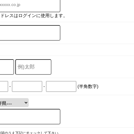
アドレスはログインに使用します。
-
-
(半角数字)
確認のうえ下記にチェックして下さい。