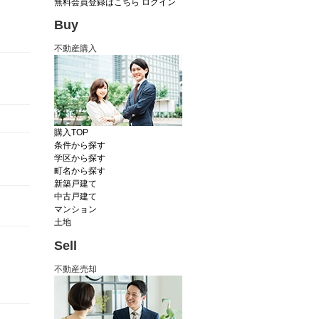
無料会員登録はこちら
ログイン
Buy
不動産購入
購入TOP
条件から探す
学区から探す
町名から探す
新築戸建て
中古戸建て
マンション
土地
Sell
不動産売却