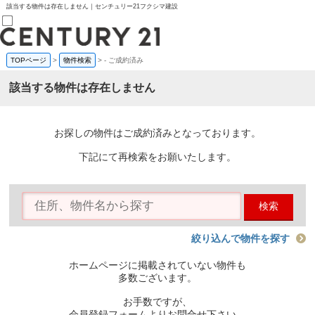
該当する物件は存在しません｜センチュリー21フクシマ建設
TOPページ
>
物件検索
>
-
ご成約済み
売買部
0120-800-844
該当する物件は存在しません
賃貸部
03-6912-3505
購入
会員メニュー
お探しの物件はご成約済みとなっております。
新規会員登録
ログイン
下記にて再検索をお願いたします。
お気に入り物件一覧
物件閲覧履歴
物件を探す
検索
購入TOP
条件から探す
学区から探す
絞り込んで物件を探す
町名から探す
マップで探す
ホームページに掲載されていない物件も
住宅ローン控除シミュレータ
多数ございます。
新築戸建て
中古戸建て
お手数ですが、
マンション
会員登録フォームよりお問合せ下さい。