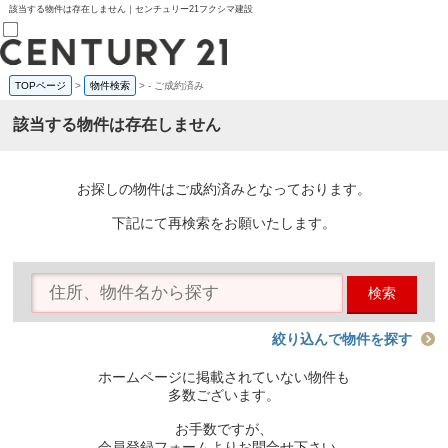
該当する物件は存在しません｜センチュリー21フクシマ建設
TOPページ
>
物件検索
>
-
ご成約済み
売買部
0120-800-844
該当する物件は存在しません
賃貸部
03-6912-3505
購入
会員メニュー
お探しの物件はご成約済みとなっております。
新規会員登録
ログイン
下記にて再検索をお願いたします。
お気に入り物件一覧
物件閲覧履歴
物件を探す
検索
購入TOP
条件から探す
学区から探す
絞り込んで物件を探す
町名から探す
マップで探す
ホームページに掲載されていない物件も
住宅ローン控除シミュレータ
多数ございます。
新築戸建て
中古戸建て
お手数ですが、
マンション
会員登録フォームよりお問合せ下さい。