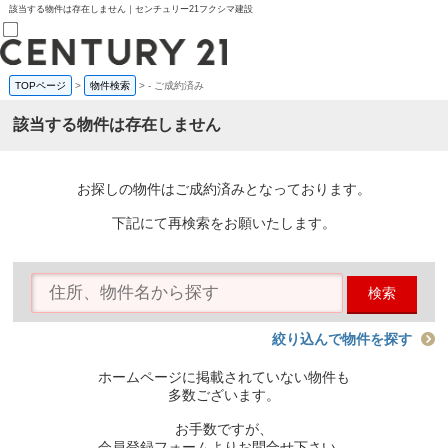
該当する物件は存在しません｜センチュリー21フクシマ建設
TOPページ
>
物件検索
>
-
ご成約済み
売買部
0120-800-844
該当する物件は存在しません
賃貸部
03-6912-3505
購入
会員メニュー
お探しの物件はご成約済みとなっております。
新規会員登録
ログイン
下記にて再検索をお願いたします。
お気に入り物件一覧
物件閲覧履歴
物件を探す
検索
購入TOP
条件から探す
学区から探す
絞り込んで物件を探す
町名から探す
マップで探す
ホームページに掲載されていない物件も
住宅ローン控除シミュレータ
多数ございます。
新築戸建て
中古戸建て
お手数ですが、
マンション
会員登録フォームよりお問合せ下さい。