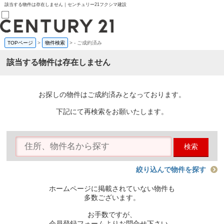
該当する物件は存在しません｜センチュリー21フクシマ建設
TOPページ
>
物件検索
>
-
ご成約済み
売買部
0120-800-844
該当する物件は存在しません
賃貸部
03-6912-3505
購入
会員メニュー
お探しの物件はご成約済みとなっております。
新規会員登録
ログイン
下記にて再検索をお願いたします。
お気に入り物件一覧
物件閲覧履歴
物件を探す
検索
購入TOP
条件から探す
学区から探す
絞り込んで物件を探す
町名から探す
マップで探す
ホームページに掲載されていない物件も
住宅ローン控除シミュレータ
多数ございます。
新築戸建て
中古戸建て
お手数ですが、
マンション
会員登録フォームよりお問合せ下さい。