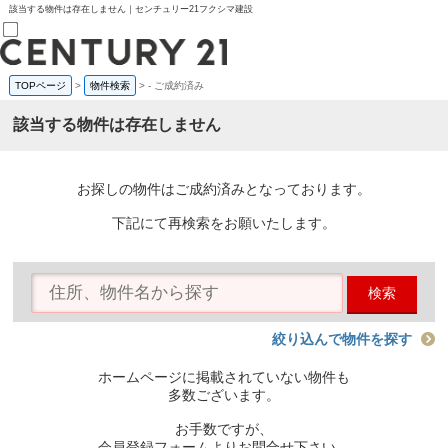
該当する物件は存在しません｜センチュリー21フクシマ建設
TOPページ
>
物件検索
>
-
ご成約済み
売買部
0120-800-844
該当する物件は存在しません
賃貸部
03-6912-3505
購入
会員メニュー
お探しの物件はご成約済みとなっております。
新規会員登録
ログイン
下記にて再検索をお願いたします。
お気に入り物件一覧
物件閲覧履歴
物件を探す
検索
購入TOP
条件から探す
学区から探す
絞り込んで物件を探す
町名から探す
マップで探す
ホームページに掲載されていない物件も
住宅ローン控除シミュレータ
多数ございます。
新築戸建て
中古戸建て
お手数ですが、
マンション
会員登録フォームよりお問合せ下さい。