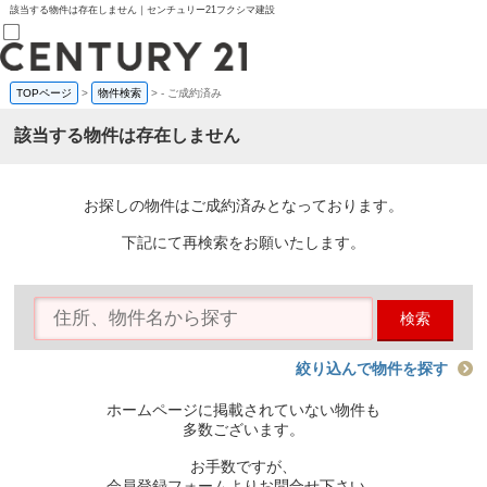
該当する物件は存在しません｜センチュリー21フクシマ建設
TOPページ
>
物件検索
>
-
ご成約済み
売買部
0120-800-844
該当する物件は存在しません
賃貸部
03-6912-3505
購入
会員メニュー
お探しの物件はご成約済みとなっております。
新規会員登録
ログイン
下記にて再検索をお願いたします。
お気に入り物件一覧
物件閲覧履歴
物件を探す
検索
購入TOP
条件から探す
学区から探す
絞り込んで物件を探す
町名から探す
マップで探す
ホームページに掲載されていない物件も
住宅ローン控除シミュレータ
多数ございます。
新築戸建て
中古戸建て
お手数ですが、
マンション
会員登録フォームよりお問合せ下さい。