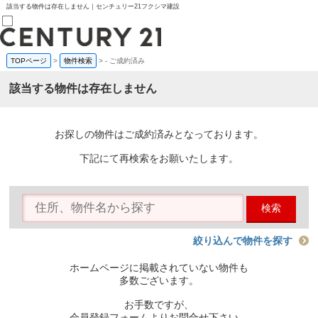
該当する物件は存在しません｜センチュリー21フクシマ建設
TOPページ
>
物件検索
>
-
ご成約済み
売買部
0120-800-844
該当する物件は存在しません
賃貸部
03-6912-3505
購入
会員メニュー
お探しの物件はご成約済みとなっております。
新規会員登録
ログイン
下記にて再検索をお願いたします。
お気に入り物件一覧
物件閲覧履歴
物件を探す
検索
購入TOP
条件から探す
学区から探す
絞り込んで物件を探す
町名から探す
マップで探す
ホームページに掲載されていない物件も
住宅ローン控除シミュレータ
多数ございます。
新築戸建て
中古戸建て
お手数ですが、
マンション
会員登録フォームよりお問合せ下さい。