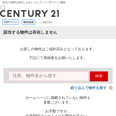
該当する物件は存在しません｜センチュリー21フクシマ建設
TOPページ
>
物件検索
>
-
ご成約済み
売買部
0120-800-844
該当する物件は存在しません
賃貸部
03-6912-3505
購入
会員メニュー
お探しの物件はご成約済みとなっております。
新規会員登録
ログイン
下記にて再検索をお願いたします。
お気に入り物件一覧
物件閲覧履歴
物件を探す
検索
購入TOP
条件から探す
学区から探す
絞り込んで物件を探す
町名から探す
マップで探す
ホームページに掲載されていない物件も
住宅ローン控除シミュレータ
多数ございます。
新築戸建て
中古戸建て
お手数ですが、
マンション
会員登録フォームよりお問合せ下さい。