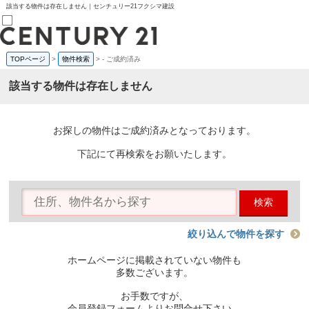
該当する物件は存在しません｜センチュリー21フクシマ建設
TOPページ
>
物件検索
>
-
ご成約済み
売買部
0120-800-844
該当する物件は存在しません
賃貸部
03-6912-3505
購入
会員メニュー
お探しの物件はご成約済みとなっております。
新規会員登録
ログイン
下記にて再検索をお願いたします。
お気に入り物件一覧
物件閲覧履歴
物件を探す
検索
購入TOP
条件から探す
学区から探す
絞り込んで物件を探す
町名から探す
マップで探す
ホームページに掲載されていない物件も
住宅ローン控除シミュレータ
多数ございます。
新築戸建て
中古戸建て
お手数ですが、
マンション
会員登録フォームよりお問合せ下さい。