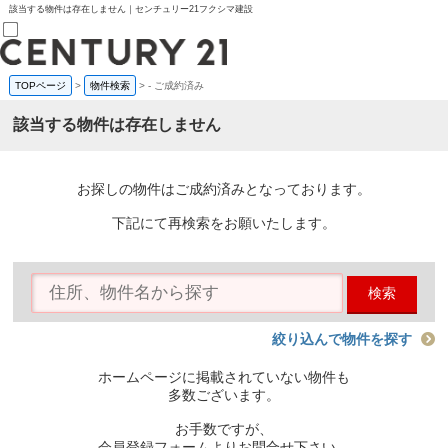
該当する物件は存在しません｜センチュリー21フクシマ建設
TOPページ
>
物件検索
>
-
ご成約済み
売買部
0120-800-844
該当する物件は存在しません
賃貸部
03-6912-3505
購入
会員メニュー
お探しの物件はご成約済みとなっております。
新規会員登録
ログイン
下記にて再検索をお願いたします。
お気に入り物件一覧
物件閲覧履歴
物件を探す
検索
購入TOP
条件から探す
学区から探す
絞り込んで物件を探す
町名から探す
マップで探す
ホームページに掲載されていない物件も
住宅ローン控除シミュレータ
多数ございます。
新築戸建て
中古戸建て
お手数ですが、
マンション
会員登録フォームよりお問合せ下さい。