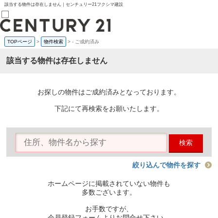
該当する物件は存在しません｜センチュリー21フクシマ建設
TOPページ
>
物件検索
>
-
ご成約済み
売買部
0120-800-844
該当する物件は存在しません
賃貸部
03-6912-3505
購入
会員メニュー
お探しの物件はご成約済みとなっております。
新規会員登録
ログイン
下記にて再検索をお願いたします。
お気に入り物件一覧
物件閲覧履歴
物件を探す
検索
購入TOP
条件から探す
学区から探す
絞り込んで物件を探す
町名から探す
マップで探す
ホームページに掲載されていない物件も
住宅ローン控除シミュレータ
多数ございます。
新築戸建て
中古戸建て
お手数ですが、
マンション
会員登録フォームよりお問合せ下さい。