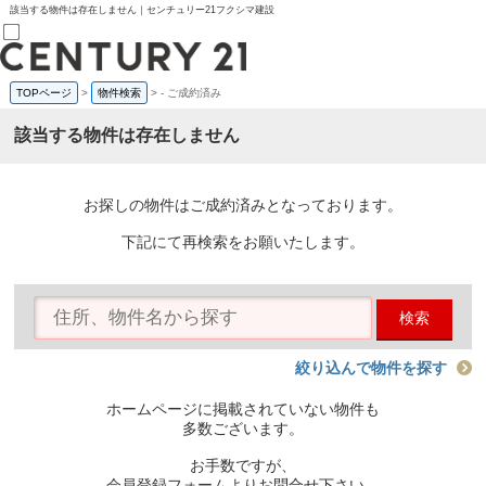
該当する物件は存在しません｜センチュリー21フクシマ建設
TOPページ
>
物件検索
>
-
ご成約済み
売買部
0120-800-844
該当する物件は存在しません
賃貸部
03-6912-3505
購入
会員メニュー
お探しの物件はご成約済みとなっております。
新規会員登録
ログイン
下記にて再検索をお願いたします。
お気に入り物件一覧
物件閲覧履歴
物件を探す
検索
購入TOP
条件から探す
学区から探す
絞り込んで物件を探す
町名から探す
マップで探す
ホームページに掲載されていない物件も
住宅ローン控除シミュレータ
多数ございます。
新築戸建て
中古戸建て
お手数ですが、
マンション
会員登録フォームよりお問合せ下さい。