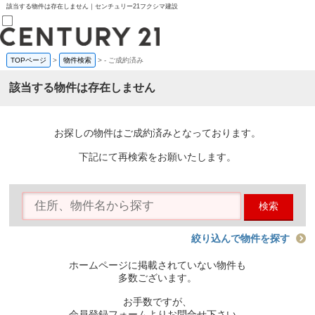
該当する物件は存在しません｜センチュリー21フクシマ建設
TOPページ
>
物件検索
>
-
ご成約済み
売買部
0120-800-844
該当する物件は存在しません
賃貸部
03-6912-3505
購入
会員メニュー
お探しの物件はご成約済みとなっております。
新規会員登録
ログイン
下記にて再検索をお願いたします。
お気に入り物件一覧
物件閲覧履歴
物件を探す
検索
購入TOP
条件から探す
学区から探す
絞り込んで物件を探す
町名から探す
マップで探す
ホームページに掲載されていない物件も
住宅ローン控除シミュレータ
多数ございます。
新築戸建て
中古戸建て
お手数ですが、
マンション
会員登録フォームよりお問合せ下さい。