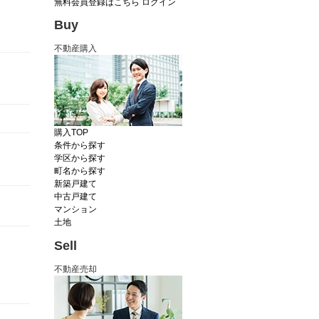
無料会員登録はこちら
ログイン
Buy
不動産購入
購入TOP
条件から探す
学区から探す
町名から探す
新築戸建て
中古戸建て
マンション
土地
Sell
不動産売却