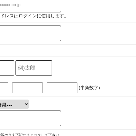
アドレスはログインに使用します。
-
-
(半角数字)
確認のうえ下記にチェックして下さい。