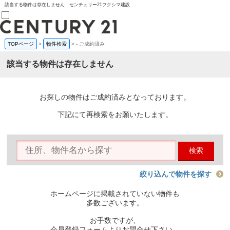
該当する物件は存在しません｜センチュリー21フクシマ建設
TOPページ
>
物件検索
>
-
ご成約済み
売買部
0120-800-844
該当する物件は存在しません
賃貸部
03-6912-3505
購入
会員メニュー
お探しの物件はご成約済みとなっております。
新規会員登録
ログイン
下記にて再検索をお願いたします。
お気に入り物件一覧
物件閲覧履歴
物件を探す
検索
購入TOP
条件から探す
学区から探す
絞り込んで物件を探す
町名から探す
マップで探す
ホームページに掲載されていない物件も
住宅ローン控除シミュレータ
多数ございます。
新築戸建て
中古戸建て
お手数ですが、
マンション
会員登録フォームよりお問合せ下さい。