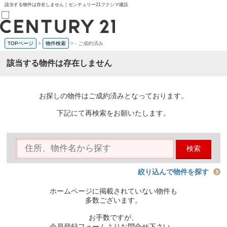
該当する物件は存在しません｜センチュリー21フクシマ建設
TOPページ
>
物件検索
>
-
ご成約済み
売買部
0120-800-844
該当する物件は存在しません
賃貸部
03-6912-3505
購入
会員メニュー
お探しの物件はご成約済みとなっております。
新規会員登録
ログイン
下記にて再検索をお願いたします。
お気に入り物件一覧
物件閲覧履歴
物件を探す
検索
購入TOP
条件から探す
学区から探す
絞り込んで物件を探す
町名から探す
マップで探す
ホームページに掲載されていない物件も
住宅ローン控除シミュレータ
多数ございます。
新築戸建て
中古戸建て
お手数ですが、
マンション
会員登録フォームよりお問合せ下さい。