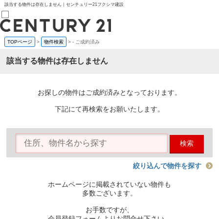
該当する物件は存在しません｜センチュリー21フクシマ建設
TOPページ
>
物件検索
>
-
ご成約済み
売買部
0120-800-844
該当する物件は存在しません
賃貸部
03-6912-3505
購入
会員メニュー
お探しの物件はご成約済みとなっております。
新規会員登録
ログイン
下記にて再検索をお願いたします。
お気に入り物件一覧
物件閲覧履歴
物件を探す
検索
購入TOP
条件から探す
学区から探す
絞り込んで物件を探す
町名から探す
マップで探す
ホームページに掲載されていない物件も
住宅ローン控除シミュレータ
多数ございます。
新築戸建て
中古戸建て
お手数ですが、
マンション
会員登録フォームよりお問合せ下さい。