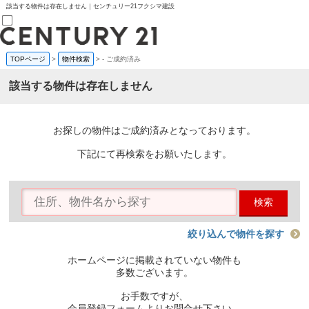
該当する物件は存在しません｜センチュリー21フクシマ建設
TOPページ
>
物件検索
>
-
ご成約済み
売買部
0120-800-844
該当する物件は存在しません
賃貸部
03-6912-3505
購入
会員メニュー
お探しの物件はご成約済みとなっております。
新規会員登録
ログイン
下記にて再検索をお願いたします。
お気に入り物件一覧
物件閲覧履歴
物件を探す
検索
購入TOP
条件から探す
学区から探す
絞り込んで物件を探す
町名から探す
マップで探す
ホームページに掲載されていない物件も
住宅ローン控除シミュレータ
多数ございます。
新築戸建て
中古戸建て
お手数ですが、
マンション
会員登録フォームよりお問合せ下さい。