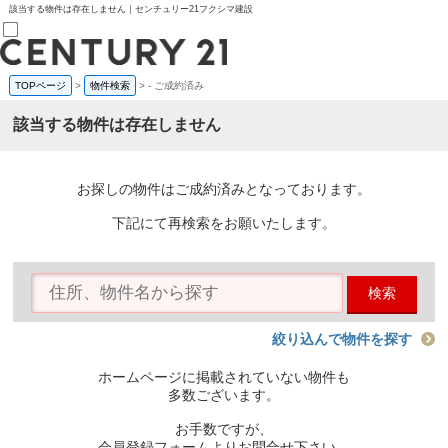
該当する物件は存在しません｜センチュリー21フクシマ建設
TOPページ
>
物件検索
>
-
ご成約済み
売買部
0120-800-844
該当する物件は存在しません
賃貸部
03-6912-3505
購入
会員メニュー
お探しの物件はご成約済みとなっております。
新規会員登録
ログイン
下記にて再検索をお願いたします。
お気に入り物件一覧
物件閲覧履歴
物件を探す
検索
購入TOP
条件から探す
学区から探す
絞り込んで物件を探す
町名から探す
マップで探す
ホームページに掲載されていない物件も
住宅ローン控除シミュレータ
多数ございます。
新築戸建て
中古戸建て
お手数ですが、
マンション
会員登録フォームよりお問合せ下さい。