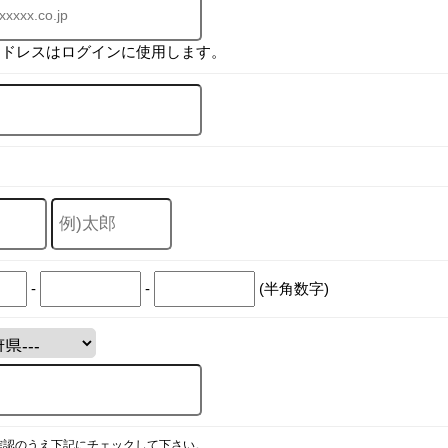
アドレスはログインに使用します。
-
-
(半角数字)
確認のうえ下記にチェックして下さい。