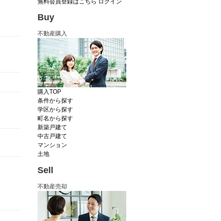
無料会員登録はこちら
ログイン
Buy
不動産購入
購入TOP
条件から探す
学区から探す
町名から探す
新築戸建て
中古戸建て
マンション
土地
Sell
不動産売却