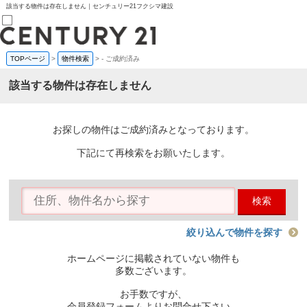
該当する物件は存在しません｜センチュリー21フクシマ建設
TOPページ
>
物件検索
>
-
ご成約済み
売買部
0120-800-844
該当する物件は存在しません
賃貸部
03-6912-3505
購入
会員メニュー
お探しの物件はご成約済みとなっております。
新規会員登録
ログイン
下記にて再検索をお願いたします。
お気に入り物件一覧
物件閲覧履歴
物件を探す
検索
購入TOP
条件から探す
学区から探す
絞り込んで物件を探す
町名から探す
マップで探す
ホームページに掲載されていない物件も
住宅ローン控除シミュレータ
多数ございます。
新築戸建て
中古戸建て
お手数ですが、
マンション
会員登録フォームよりお問合せ下さい。