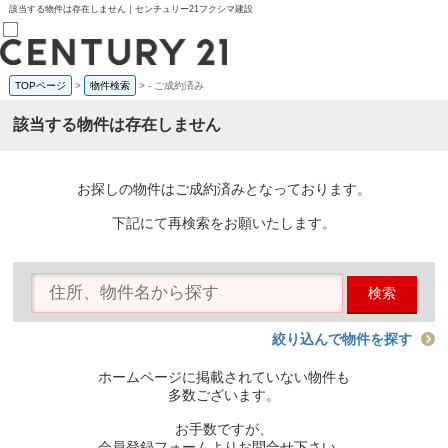
該当する物件は存在しません｜センチュリー21フクシマ建設
TOPページ
>
物件検索
>
-
ご成約済み
売買部
0120-800-844
該当する物件は存在しません
賃貸部
03-6912-3505
購入
会員メニュー
お探しの物件はご成約済みとなっております。
新規会員登録
ログイン
下記にて再検索をお願いたします。
お気に入り物件一覧
物件閲覧履歴
物件を探す
検索
購入TOP
条件から探す
学区から探す
絞り込んで物件を探す
町名から探す
マップで探す
ホームページに掲載されていない物件も
住宅ローン控除シミュレータ
多数ございます。
新築戸建て
中古戸建て
お手数ですが、
マンション
会員登録フォームよりお問合せ下さい。