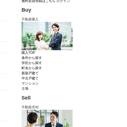
無料会員登録はこちら
ログイン
Buy
不動産購入
購入TOP
条件から探す
学区から探す
町名から探す
新築戸建て
中古戸建て
マンション
土地
Sell
不動産売却