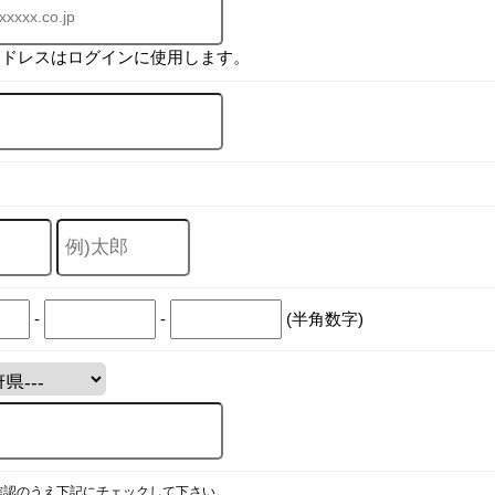
アドレスはログインに使用します。
-
-
(半角数字)
確認のうえ下記にチェックして下さい。