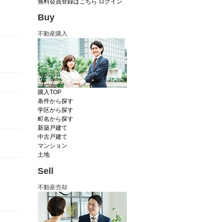
無料会員登録はこちら
ログイン
Buy
不動産購入
購入TOP
条件から探す
学区から探す
町名から探す
新築戸建て
中古戸建て
マンション
土地
Sell
不動産売却