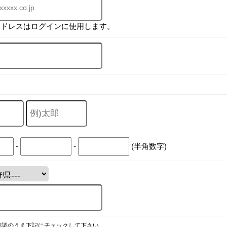
アドレスはログインに使用します。
-
-
(半角数字)
確認のうえ下記にチェックして下さい。