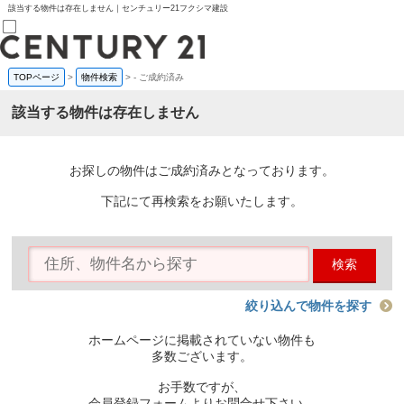
該当する物件は存在しません｜センチュリー21フクシマ建設
TOPページ
>
物件検索
>
-
ご成約済み
売買部
0120-800-844
該当する物件は存在しません
賃貸部
03-6912-3505
購入
会員メニュー
お探しの物件はご成約済みとなっております。
新規会員登録
ログイン
下記にて再検索をお願いたします。
お気に入り物件一覧
物件閲覧履歴
物件を探す
検索
購入TOP
条件から探す
学区から探す
絞り込んで物件を探す
町名から探す
マップで探す
ホームページに掲載されていない物件も
住宅ローン控除シミュレータ
多数ございます。
新築戸建て
中古戸建て
お手数ですが、
マンション
会員登録フォームよりお問合せ下さい。