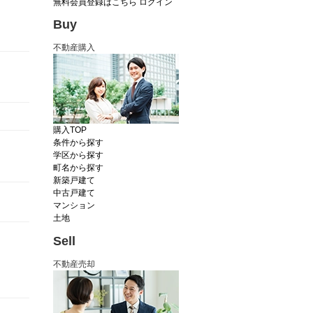
無料会員登録はこちら
ログイン
Buy
不動産購入
購入TOP
条件から探す
学区から探す
町名から探す
新築戸建て
中古戸建て
マンション
土地
Sell
不動産売却