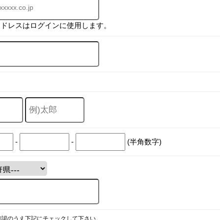
アドレスはログインに使用します。
-
-
(半角数字)
確認のうえ下記にチェックして下さい。