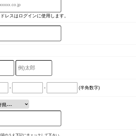
アドレスはログインに使用します。
-
-
(半角数字)
確認のうえ下記にチェックして下さい。