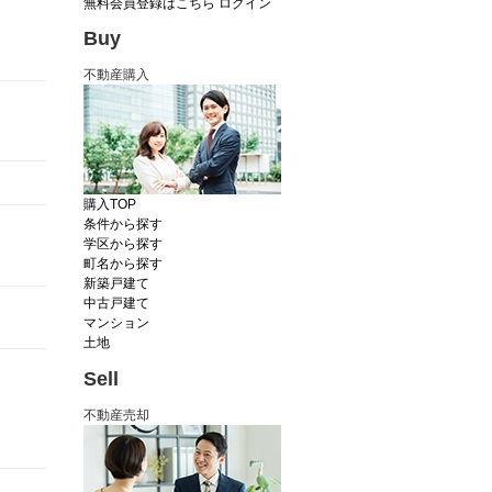
無料会員登録はこちら
ログイン
Buy
不動産購入
購入TOP
条件から探す
学区から探す
町名から探す
新築戸建て
中古戸建て
マンション
土地
Sell
不動産売却