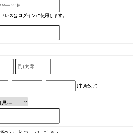
アドレスはログインに使用します。
-
-
(半角数字)
確認のうえ下記にチェックして下さい。