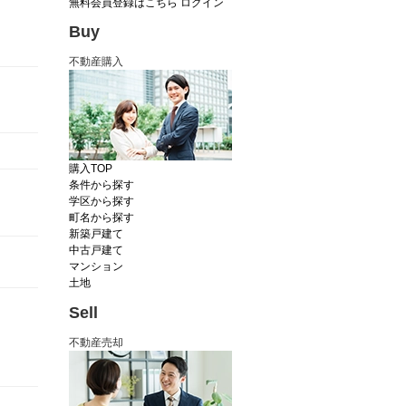
無料会員登録はこちら
ログイン
Buy
不動産購入
購入TOP
条件から探す
学区から探す
町名から探す
新築戸建て
中古戸建て
マンション
土地
Sell
不動産売却