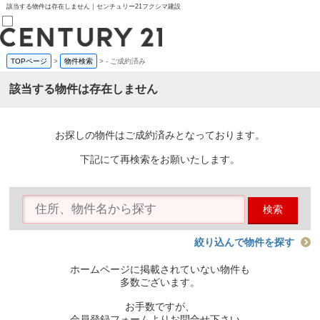
該当する物件は存在しません｜センチュリー21フクシマ建設
TOPページ
>
物件検索
>
-
ご成約済み
売買部
0120-800-844
該当する物件は存在しません
賃貸部
03-6912-3505
購入
会員メニュー
お探しの物件はご成約済みとなっております。
新規会員登録
ログイン
下記にて再検索をお願いたします。
お気に入り物件一覧
物件閲覧履歴
物件を探す
検索
購入TOP
条件から探す
学区から探す
絞り込んで物件を探す
町名から探す
マップで探す
ホームページに掲載されていない物件も
住宅ローン控除シミュレータ
多数ございます。
新築戸建て
中古戸建て
お手数ですが、
マンション
会員登録フォームよりお問合せ下さい。