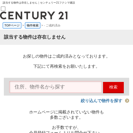
該当する物件は存在しません｜センチュリー21フクシマ建設
TOPページ
>
物件検索
>
-
ご成約済み
売買部
0120-800-844
該当する物件は存在しません
賃貸部
03-6912-3505
購入
会員メニュー
お探しの物件はご成約済みとなっております。
新規会員登録
ログイン
下記にて再検索をお願いたします。
お気に入り物件一覧
物件閲覧履歴
物件を探す
検索
購入TOP
条件から探す
学区から探す
絞り込んで物件を探す
町名から探す
マップで探す
ホームページに掲載されていない物件も
住宅ローン控除シミュレータ
多数ございます。
新築戸建て
中古戸建て
お手数ですが、
マンション
会員登録フォームよりお問合せ下さい。