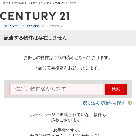
該当する物件は存在しません｜センチュリー21フクシマ建設
TOPページ
>
物件検索
>
-
ご成約済み
売買部
0120-800-844
該当する物件は存在しません
賃貸部
03-6912-3505
購入
会員メニュー
お探しの物件はご成約済みとなっております。
新規会員登録
ログイン
下記にて再検索をお願いたします。
お気に入り物件一覧
物件閲覧履歴
物件を探す
検索
購入TOP
条件から探す
学区から探す
絞り込んで物件を探す
町名から探す
マップで探す
ホームページに掲載されていない物件も
住宅ローン控除シミュレータ
多数ございます。
新築戸建て
中古戸建て
お手数ですが、
マンション
会員登録フォームよりお問合せ下さい。