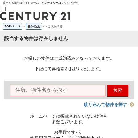
該当する物件は存在しません｜センチュリー21フクシマ建設
TOPページ
>
物件検索
>
-
ご成約済み
売買部
0120-800-844
該当する物件は存在しません
賃貸部
03-6912-3505
購入
会員メニュー
お探しの物件はご成約済みとなっております。
新規会員登録
ログイン
下記にて再検索をお願いたします。
お気に入り物件一覧
物件閲覧履歴
物件を探す
検索
購入TOP
条件から探す
学区から探す
絞り込んで物件を探す
町名から探す
マップで探す
ホームページに掲載されていない物件も
住宅ローン控除シミュレータ
多数ございます。
新築戸建て
中古戸建て
お手数ですが、
マンション
会員登録フォームよりお問合せ下さい。