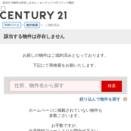
該当する物件は存在しません｜センチュリー21フクシマ建設
TOPページ
>
物件検索
>
-
ご成約済み
売買部
0120-800-844
該当する物件は存在しません
賃貸部
03-6912-3505
購入
会員メニュー
お探しの物件はご成約済みとなっております。
新規会員登録
ログイン
下記にて再検索をお願いたします。
お気に入り物件一覧
物件閲覧履歴
物件を探す
検索
購入TOP
条件から探す
学区から探す
絞り込んで物件を探す
町名から探す
マップで探す
ホームページに掲載されていない物件も
住宅ローン控除シミュレータ
多数ございます。
新築戸建て
中古戸建て
お手数ですが、
マンション
会員登録フォームよりお問合せ下さい。