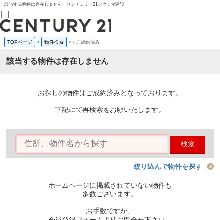
該当する物件は存在しません｜センチュリー21フクシマ建設
TOPページ
>
物件検索
>
-
ご成約済み
売買部
0120-800-844
該当する物件は存在しません
賃貸部
03-6912-3505
購入
会員メニュー
お探しの物件はご成約済みとなっております。
新規会員登録
ログイン
下記にて再検索をお願いたします。
お気に入り物件一覧
物件閲覧履歴
物件を探す
検索
購入TOP
条件から探す
学区から探す
絞り込んで物件を探す
町名から探す
マップで探す
ホームページに掲載されていない物件も
住宅ローン控除シミュレータ
多数ございます。
新築戸建て
中古戸建て
お手数ですが、
マンション
会員登録フォームよりお問合せ下さい。