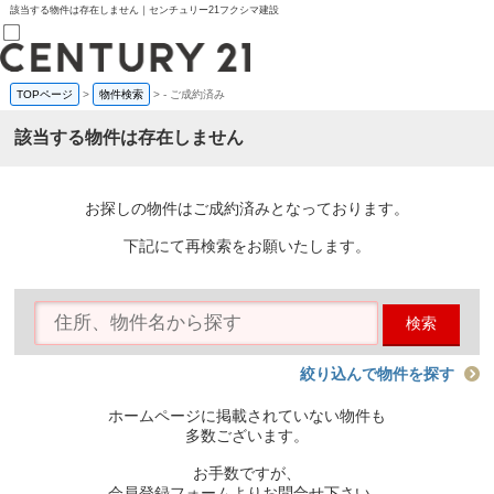
該当する物件は存在しません｜センチュリー21フクシマ建設
TOPページ
>
物件検索
>
-
ご成約済み
売買部
0120-800-844
該当する物件は存在しません
賃貸部
03-6912-3505
購入
会員メニュー
お探しの物件はご成約済みとなっております。
新規会員登録
ログイン
下記にて再検索をお願いたします。
お気に入り物件一覧
物件閲覧履歴
物件を探す
検索
購入TOP
条件から探す
学区から探す
絞り込んで物件を探す
町名から探す
マップで探す
ホームページに掲載されていない物件も
住宅ローン控除シミュレータ
多数ございます。
新築戸建て
中古戸建て
お手数ですが、
マンション
会員登録フォームよりお問合せ下さい。