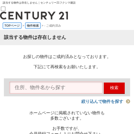
該当する物件は存在しません｜センチュリー21フクシマ建設
TOPページ
>
物件検索
>
-
ご成約済み
売買部
0120-800-844
該当する物件は存在しません
賃貸部
03-6912-3505
購入
会員メニュー
お探しの物件はご成約済みとなっております。
新規会員登録
ログイン
下記にて再検索をお願いたします。
お気に入り物件一覧
物件閲覧履歴
物件を探す
検索
購入TOP
条件から探す
学区から探す
絞り込んで物件を探す
町名から探す
マップで探す
ホームページに掲載されていない物件も
住宅ローン控除シミュレータ
多数ございます。
新築戸建て
中古戸建て
お手数ですが、
マンション
会員登録フォームよりお問合せ下さい。