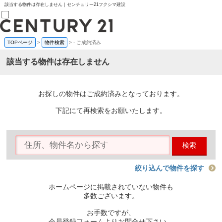
該当する物件は存在しません｜センチュリー21フクシマ建設
TOPページ
>
物件検索
>
-
ご成約済み
売買部
0120-800-844
該当する物件は存在しません
賃貸部
03-6912-3505
購入
会員メニュー
お探しの物件はご成約済みとなっております。
新規会員登録
ログイン
下記にて再検索をお願いたします。
お気に入り物件一覧
物件閲覧履歴
物件を探す
検索
購入TOP
条件から探す
学区から探す
絞り込んで物件を探す
町名から探す
マップで探す
ホームページに掲載されていない物件も
住宅ローン控除シミュレータ
多数ございます。
新築戸建て
中古戸建て
お手数ですが、
マンション
会員登録フォームよりお問合せ下さい。