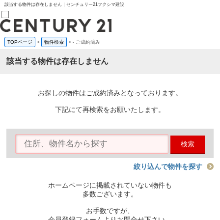
該当する物件は存在しません｜センチュリー21フクシマ建設
TOPページ
>
物件検索
>
-
ご成約済み
売買部
0120-800-844
該当する物件は存在しません
賃貸部
03-6912-3505
購入
会員メニュー
お探しの物件はご成約済みとなっております。
新規会員登録
ログイン
下記にて再検索をお願いたします。
お気に入り物件一覧
物件閲覧履歴
物件を探す
検索
購入TOP
条件から探す
学区から探す
絞り込んで物件を探す
町名から探す
マップで探す
ホームページに掲載されていない物件も
住宅ローン控除シミュレータ
多数ございます。
新築戸建て
中古戸建て
お手数ですが、
マンション
会員登録フォームよりお問合せ下さい。