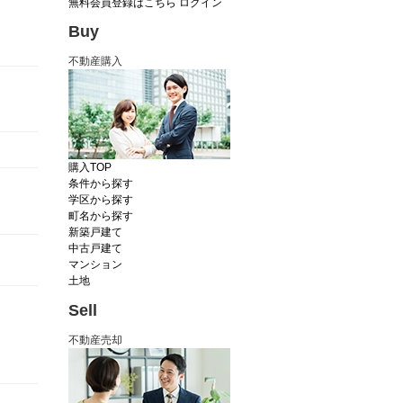
無料会員登録はこちら
ログイン
Buy
不動産購入
購入TOP
条件から探す
学区から探す
町名から探す
新築戸建て
中古戸建て
マンション
土地
Sell
不動産売却