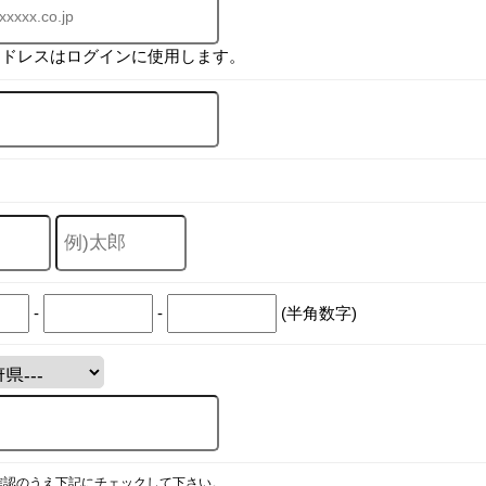
アドレスはログインに使用します。
-
-
(半角数字)
確認のうえ下記にチェックして下さい。