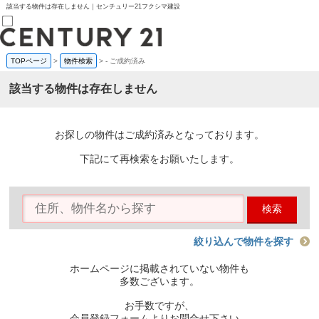
該当する物件は存在しません｜センチュリー21フクシマ建設
TOPページ
>
物件検索
>
-
ご成約済み
売買部
0120-800-844
該当する物件は存在しません
賃貸部
03-6912-3505
購入
会員メニュー
お探しの物件はご成約済みとなっております。
新規会員登録
ログイン
下記にて再検索をお願いたします。
お気に入り物件一覧
物件閲覧履歴
物件を探す
検索
購入TOP
条件から探す
学区から探す
絞り込んで物件を探す
町名から探す
マップで探す
ホームページに掲載されていない物件も
住宅ローン控除シミュレータ
多数ございます。
新築戸建て
中古戸建て
お手数ですが、
マンション
会員登録フォームよりお問合せ下さい。