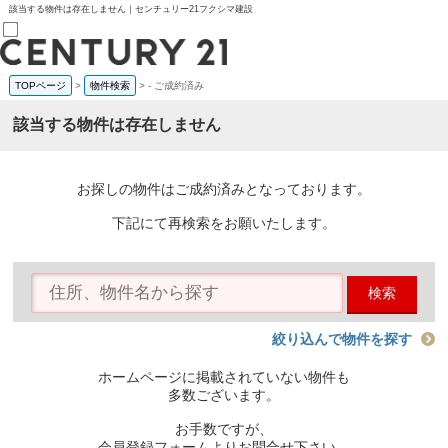
該当する物件は存在しません｜センチュリー21フクシマ建設
TOPページ
>
物件検索
>
-
ご成約済み
売買部
0120-800-844
該当する物件は存在しません
賃貸部
03-6912-3505
購入
会員メニュー
お探しの物件はご成約済みとなっております。
新規会員登録
ログイン
下記にて再検索をお願いたします。
お気に入り物件一覧
物件閲覧履歴
物件を探す
検索
購入TOP
条件から探す
学区から探す
絞り込んで物件を探す
町名から探す
マップで探す
ホームページに掲載されていない物件も
住宅ローン控除シミュレータ
多数ございます。
新築戸建て
中古戸建て
お手数ですが、
マンション
会員登録フォームよりお問合せ下さい。