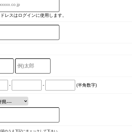
アドレスはログインに使用します。
-
-
(半角数字)
確認のうえ下記にチェックして下さい。