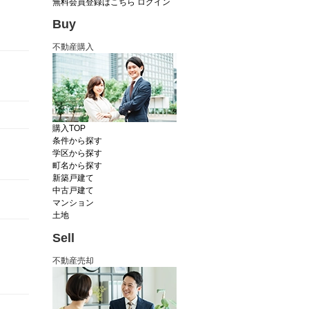
無料会員登録はこちら
ログイン
Buy
不動産購入
購入TOP
条件から探す
学区から探す
町名から探す
新築戸建て
中古戸建て
マンション
土地
Sell
不動産売却