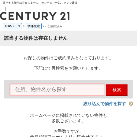
該当する物件は存在しません｜センチュリー21フクシマ建設
TOPページ
>
物件検索
>
-
ご成約済み
売買部
0120-800-844
該当する物件は存在しません
賃貸部
03-6912-3505
購入
会員メニュー
お探しの物件はご成約済みとなっております。
新規会員登録
ログイン
下記にて再検索をお願いたします。
お気に入り物件一覧
物件閲覧履歴
物件を探す
検索
購入TOP
条件から探す
学区から探す
絞り込んで物件を探す
町名から探す
マップで探す
ホームページに掲載されていない物件も
住宅ローン控除シミュレータ
多数ございます。
新築戸建て
中古戸建て
お手数ですが、
マンション
会員登録フォームよりお問合せ下さい。