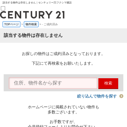
該当する物件は存在しません｜センチュリー21フクシマ建設
TOPページ
>
物件検索
>
-
ご成約済み
売買部
0120-800-844
該当する物件は存在しません
賃貸部
03-6912-3505
購入
会員メニュー
お探しの物件はご成約済みとなっております。
新規会員登録
ログイン
下記にて再検索をお願いたします。
お気に入り物件一覧
物件閲覧履歴
物件を探す
検索
購入TOP
条件から探す
学区から探す
絞り込んで物件を探す
町名から探す
マップで探す
ホームページに掲載されていない物件も
住宅ローン控除シミュレータ
多数ございます。
新築戸建て
中古戸建て
お手数ですが、
マンション
会員登録フォームよりお問合せ下さい。