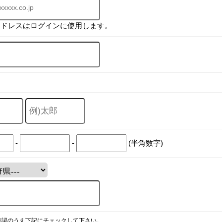
アドレスはログインに使用します。
-
-
(半角数字)
確認のうえ下記にチェックして下さい。