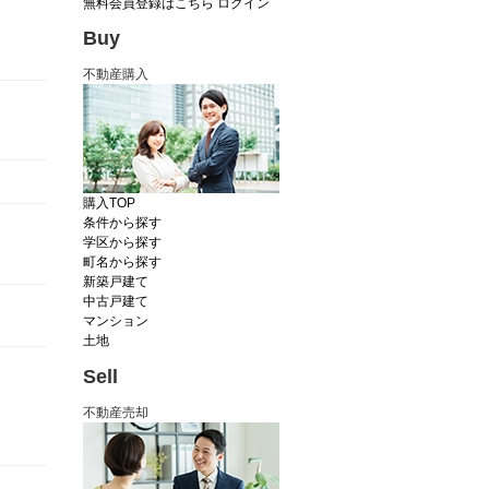
無料会員登録はこちら
ログイン
Buy
不動産購入
購入TOP
条件から探す
学区から探す
町名から探す
新築戸建て
中古戸建て
マンション
土地
Sell
不動産売却