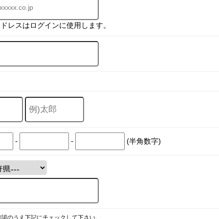
アドレスはログインに使用します。
-
-
(半角数字)
確認のうえ下記にチェックして下さい。