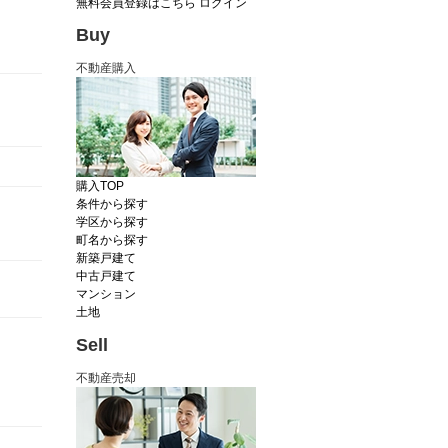
無料会員登録はこちら
ログイン
Buy
不動産購入
購入TOP
条件から探す
学区から探す
町名から探す
新築戸建て
中古戸建て
マンション
土地
Sell
不動産売却