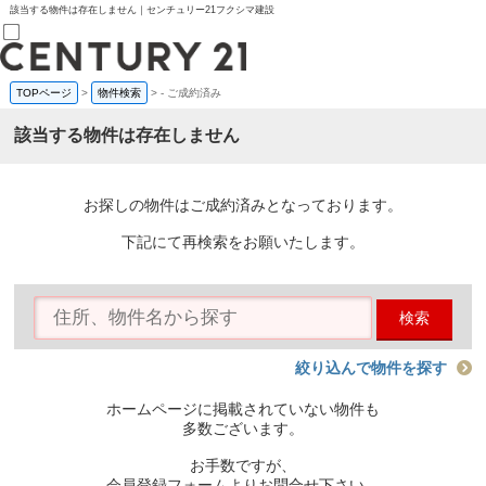
該当する物件は存在しません｜センチュリー21フクシマ建設
TOPページ
>
物件検索
>
-
ご成約済み
売買部
0120-800-844
該当する物件は存在しません
賃貸部
03-6912-3505
購入
会員メニュー
お探しの物件はご成約済みとなっております。
新規会員登録
ログイン
下記にて再検索をお願いたします。
お気に入り物件一覧
物件閲覧履歴
物件を探す
検索
購入TOP
条件から探す
学区から探す
絞り込んで物件を探す
町名から探す
マップで探す
ホームページに掲載されていない物件も
住宅ローン控除シミュレータ
多数ございます。
新築戸建て
中古戸建て
お手数ですが、
マンション
会員登録フォームよりお問合せ下さい。